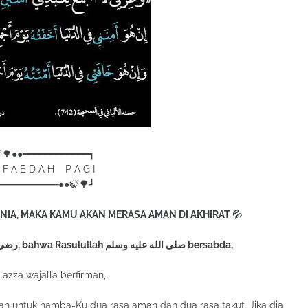
🌳●●━━━━━━━━━━━━┓
A E D A H P A G I
━━━━━━━━━━━●●🍃🌳┛
UNIA, MAKA KAMU AKAN MERASA AMAN DI AKHIRAT 💦
💬 Dari Syaddad ibnu Aus رضي الله عنه, bahwa Rasulullah صلى الله عليه وسلم bersabda,
h azza wajalla berfirman,
n untuk hamba-Ku dua rasa aman dan dua rasa takut. Jika dia