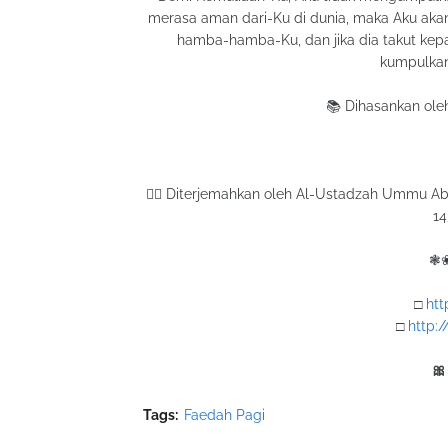
merasa aman dari-Ku di dunia, maka Aku aka
hamba-hamba-Ku, dan jika dia takut kepa
kumpulka
📚 Dihasankan ole
✍🏼 Diterjemahkan oleh Al-Ustadzah Ummu Abdi
14
❃
□
htt
□
http:
🎀
Tags:
Faedah Pagi