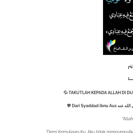
┏
F 
┗━
💦 TAKUTLAH KEPADA ALLAH DI D
"Alla
'Demi Kemuliaan-Ku, Aku tidak mengumpulka