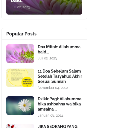
baid...
Juli 02, 2023
Popular Posts
Doa Iftitah: Allahumma
baid...
Juli 02, 2023
11 Doa Sebelum Salam
Setelah Tasyahud Akhir
Sesuai Sunnah
November 04, 2022
Dzikir Pagi: Allahumma
bika ashbahna wa bika
amsaina ...
Januari 08, 2024
JIKA SEORANG YANG