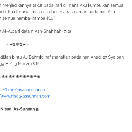
n menjadikannya takut pada hari di mana Aku kumpulkan semua
da-Ku di dunia, maka aku beri dia rasa aman pada hari Aku
n semua hamba-hamba-Ku.'"
h Al-Albani dalam Ash-Shahihah (742)
•••●✿❁✿●•••
llah bintu Ali Bahmid hafizhahallah pada hari Ahad, 27 Sya'ban
39 H / 13 Mei 2018 M
❀❃❀❃❀❃❀❃❀❃❀❃
p://t.me/nisaaassunnah
//www.nisaa-assunnah.com
 Nisaa` As-Sunnah 🎀