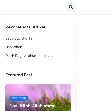
Rekomendasi Artikel
Sayyidul Istighfar
Doa Iftitah
Dzikir Pagi: Allahumma bika ...
Featured Post
doa iftitah
Doa Iftitah: Allahumma