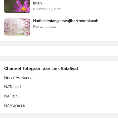
lillah
November 15, 2022
Hadits tentang kewajiban berdakwah
Februari 13, 2023
Channel Telegram dan Link Salafiyat
Nisaa` As-Sunnah
NATauhid
NAFiqih
NAMuyassar