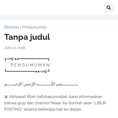
Beranda
Pengumuman
Tanpa judul
Juni 17, 2018
┏📣🍃●●━━━━━━━━━━━━┓
*P E N G U M U M A N*
┗━━━━━━━━━━━━●●📣🍃┛
بــــــــــــــسم اللّــــــــــــه الرّحمن الرّحيـــــــم
🎀 Akhawati fillah hafizhakunnallah, kami informasikan
bahwa grup dan channel Nisaa` As-Sunnah akan *LIBUR
POSTING* selama beberapa hari ke depan.