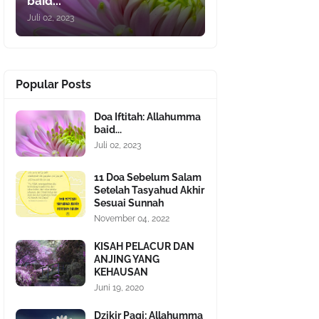
baid...
Juli 02, 2023
Popular Posts
Doa Iftitah: Allahumma
baid...
Juli 02, 2023
11 Doa Sebelum Salam
Setelah Tasyahud Akhir
Sesuai Sunnah
November 04, 2022
KISAH PELACUR DAN
ANJING YANG
KEHAUSAN
Juni 19, 2020
Dzikir Pagi: Allahumma