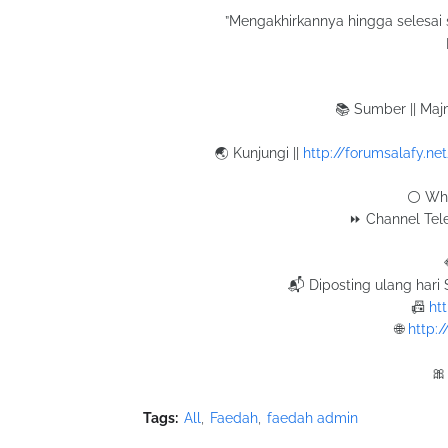
”Mengakhirkannya hingga selesai 
📚 Sumber || Maj
🌏 Kunjungi ||
http://forumsalafy.n
⚪ Wha
⏩ Channel Tel
📬 Diposting ulang hari
📠
ht
🌐
http:
🎀
Tags:
All
Faedah
faedah admin