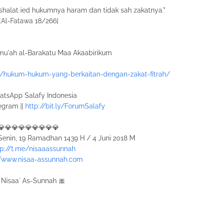
shalat ied hukumnya haram dan tidak sah zakatnya."
[Al-Fatawa 18/266]
mu'ah al-Barakatu Maa Akaabirikum
et/hukum-hukum-yang-berkaitan-dengan-zakat-fitrah/
tsApp Salafy Indonesia
egram ||
http://bit.ly/ForumSalafy
💎💎💎💎💎💎💎💎💎
 Senin, 19 Ramadhan 1439 H / 4 Juni 2018 M
tp://t.me/nisaaassunnah
//www.nisaa-assunnah.com
 Nisaa` As-Sunnah 🎀