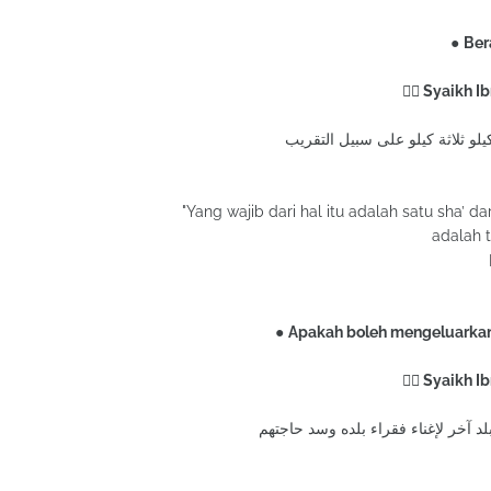
●
Ber
✍🏻 Syaikh I
"Yang wajib dari hal itu adalah satu sha’
adalah t
●
Apakah boleh mengeluarkan z
✍🏻 Syaikh I