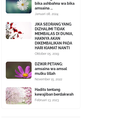
bika ashbahna wa bika
amsaina ...
Januari 08, 2024
JIKA SEORANG YANG
DIZHALIMI TIDAK
MEMBALAS DI DUNIA,
HAKNYA AKAN
DIKEMBALIKAN PADA
HARI KIAMAT NANTI
Oktober 05, 2019
DZIKIR PETANG:
amsaina wa amsal
mulku lillah
November 15, 2022
Hadits tentang
kewajiban berdakwah
Februari 13, 2023