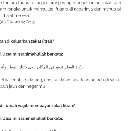
iantara fuqara di negeri orang yang mengeluarkan zakat, dan
lam rangka untuk mencukupi fuqara di negerinya dan menutupi
hajat mereka."
[Al-Fatawa 14/213]
h dikeluarkan zakat fitrah?
ul Utsaimin rahimahullah berkata:
زكاة الفطر تدفع في المكان الذي يأتيك الفطر وأنت فيه، ولو كان بعيداً عن بلدك.
 ketika iedul fitri datang, engkau dalam keadaan berada di sana.
pun jauh dari negerimu."
i rumah wajib membayar zakat fitrah?
ul Utsaimin rahimahullah berkata: