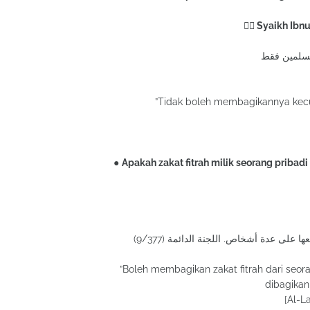
✍🏻 Syaikh Ibn
”Tidak boleh membagikannya kecua
●
Apakah zakat fitrah milik seorang pribadi
على عدة أشخاص. اللجنة الدائمة (9/377
”Boleh membagikan zakat fitrah dari seora
dibagikan
[Al-L