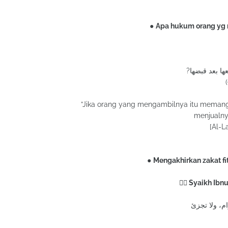
●
Apa hukum orang yg m
”Jika orang yang mengambilnya itu memang
menjualny
[Al-L
●
Mengakhirkan zakat fit
✍🏻 Syaikh Ibn