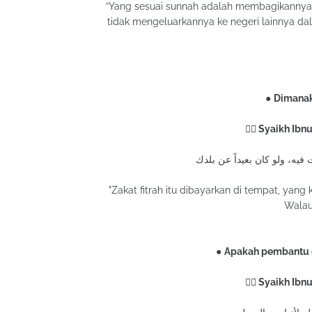
”Yang sesuai sunnah adalah membagikannya d
tidak mengeluarkannya ke negeri lainnya da
●
Dimanaka
✍🏻 Syaikh Ibn
"Zakat fitrah itu dibayarkan di tempat, yang
Walau
●
Apakah pembantu d
✍🏻 Syaikh Ibn