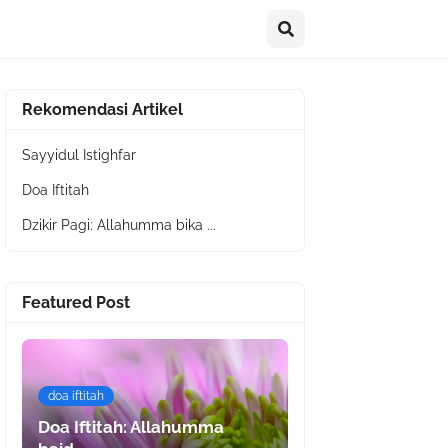
Rekomendasi Artikel
Sayyidul Istighfar
Doa Iftitah
Dzikir Pagi: Allahumma bika ...
Featured Post
doa iftitah
Doa Iftitah: Allahumma