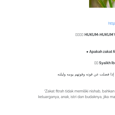
htt
✋🏼🌺🌸
HUKUM-HUKUM Y
●
Apakah zakat f
✍🏻 Syaikh I
”Zakat fitrah tidak memiliki nishab, bahk
keluarganya, anak, istri dan budaknya, jika