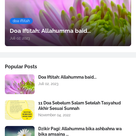
doa iftitah
Doa Iftitah: Allahumma baid...
Juli 02, 2023
Popular Posts
Doa Iftitah: Allahumma baid...
Juli 02, 2023
11 Doa Sebelum Salam Setelah Tasyahud
Akhir Sesuai Sunnah
November 04, 2022
Dzikir Pagi: Allahumma bika ashbahna wa
bika amsaina ...