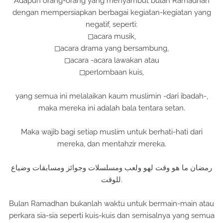
Adapun orang-orang yang menyambut bulan Ramadhan
dengan mempersiapkan berbagai kegiatan-kegiatan yang
negatif, seperti:
◻acara musik,
◻acara drama yang bersambung,
◻acara -acara lawakan atau
◻perlombaan kuis,
yang semua ini melalaikan kaum muslimin -dari ibadah-,
maka mereka ini adalah bala tentara setan.
Maka wajib bagi setiap muslim untuk berhati-hati dari
mereka, dan mentahzir mereka.
رمضان ما هو وقت لهو ولعب ومسلسلات وجوائز ومسابقات وضياع
للوقت.
Bulan Ramadhan bukanlah waktu untuk bermain-main atau
perkara sia-sia seperti kuis-kuis dan semisalnya yang semua