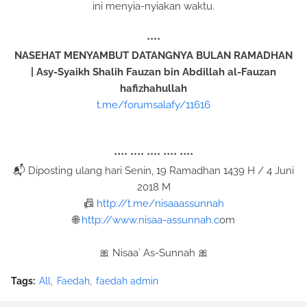
ini menyia-nyiakan waktu.
••••
NASEHAT MENYAMBUT DATANGNYA BULAN RAMADHAN
| Asy-Syaikh Shalih Fauzan bin Abdillah al-Fauzan
hafizhahullah
t.me/forumsalafy/11616
•••• •••• •••• •••• ••••
📬 Diposting ulang hari Senin, 19 Ramadhan 1439 H / 4 Juni
2018 M
📠
http://t.me/nisaaassunnah
🌐
http://www.nisaa-assunnah.c
om
🎀 Nisaa` As-Sunnah 🎀
Tags:
All
Faedah
faedah admin