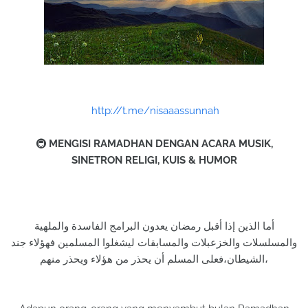
http://t.me/nisaaassunnah
🚇
MENGISI RAMADHAN DENGAN ACARA MUSIK,
SINETRON RELIGI, KUIS & HUMOR
أما الذين إذا أقبل رمضان يعدون البرامج الفاسدة والملهية
والمسلسلات والخزعبلات والمسابقات ليشغلوا المسلمين فهؤلاء جند
الشيطان،فعلى المسلم أن يحذر من هؤلاء ويحذر منهم،