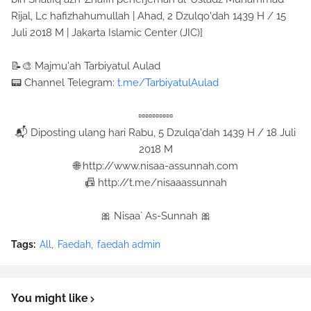
Rijal, Lc hafizhahumullah | Ahad, 2 Dzulqo'dah 1439 H / 15
Juli 2018 M | Jakarta Islamic Center (JIC)]
📝🎨 Majmu'ah Tarbiyatul Aulad
📟 Channel Telegram:
t.me/TarbiyatulAulad
▫▫▫▫▫▫▫▫▫▫
📬 Diposting ulang hari Rabu, 5 Dzulqa'dah 1439 H / 18 Juli
2018 M
🌐 http://www.nisaa-assunnah.com
📠 http://t.me/nisaaassunnah
🎀 Nisaa` As-Sunnah 🎀
Tags:
All
Faedah
faedah admin
You might like