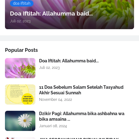
doa iftitah
Doa Iftitah: Allahumma baid...
Juli 02, 2023
Popular Posts
Doa Iftitah: Allahumma baid...
Juli 02, 2023
11 Doa Sebelum Salam Setelah Tasyahud
Akhir Sesuai Sunnah
November 04, 2022
Dzikir Pagi: Allahumma bika ashbahna wa
bika amsaina ...
Januari 08, 2024