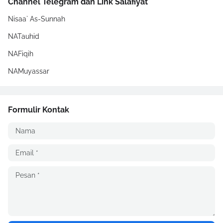
Channel Telegram dan Link Salafiyat
Nisaa` As-Sunnah
NATauhid
NAFiqih
NAMuyassar
Formulir Kontak