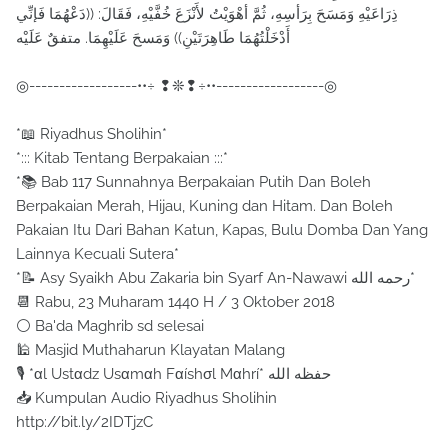
ذِرَاعَيْهِ وَمَسَحَ بِرَأسِهِ، ثُمَّ أهْوَيْتُ لأَنْزَعَ خُفَّيْهِ، فَقَالَ: ((دَعْهُمَا فَإنِّي
أَدْخَلْتُهُمَا طَاهِرَتَيْنِ)) وَمَسحَ عَلَيْهِمَا. متفقٌ عَلَيْه
◎------------------••÷ ❢❊❢÷••------------------◎
*📖 Riyadhus Sholihin*
*::: Kitab Tentang Berpakaian :::*
*📚 Bab 117 Sunnahnya Berpakaian Putih Dan Boleh
Berpakaian Merah, Hijau, Kuning dan Hitam. Dan Boleh
Pakaian Itu Dari Bahan Katun, Kapas, Bulu Domba Dan Yang
Lainnya Kecuali Sutera*
*📝 Asy Syaikh Abu Zakaria bin Syarf An-Nawawi رحمه الله*
📆 Rabu, 23 Muharam 1440 H / 3 Oktober 2018
⚪ Ba'da Maghrib sd selesai
🕌 Masjid Muthaharun Klayatan Malang
🎙 *αl Uѕtαdz Uѕαmαh Fαíѕhσl Mαhrí* حفظه الله
📥 Kumpulan Audio Riyadhus Sholihin
http://bit.ly/2IDTjzC