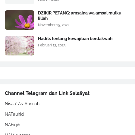
DZIKIR PETANG: amsaina wa amsal mulku
lillah
November 15, 2022
Hadits tentang kewajiban berdakwah
Februari 13, 2023
Channel Telegram dan Link Salafiyat
Nisaa` As-Sunnah
NATauhid
NAFiqih