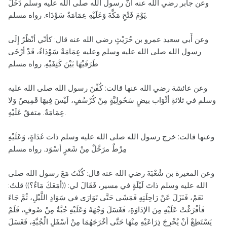
وعن جابر رضي الله عنه أنَّ رسول الله صلى الله عليه وسلم دَخَلَ
يَوْمَ فَتْحِ مَكَّةَ وَعَلَيْهِ عِمَامَةٌ سَوْدَاء. رواه مسلم.
وعن أَبي سعيد عمرو بن حُرَيْثٍ رضي الله عنه قال: كأنّي أنْظُرُ إِلَى
رسول الله صلى الله عليه وسلم وعليه عِمَامَةٌ سَوْدَاءُ، قَدْ أرْخَى
طَرَفَيْهَا بَيْنَ كَتِفَيْهِ. رواه مسلم
وعن عائشة رضي الله عنها قالت: كُفِّنَ رسول الله صلى الله عليه
وسلم في ثلاثةِ أثْوَاب بيضٍ سَحُولِيَّةٍ مِنْ كُرْسُفٍ، لَيْسَ فِيهَا قَمِيصٌ وَلا
عِمَامَةٌ. متفقٌ عَلَيْهِ.
وعنها قالت: خرج رسول الله صلى الله عليه وسلم ذات غَدَاةٍ، وَعَلَيْهِ
مِرْطٌ مرَحَّلٌ مِنْ شَعرٍ أسْوَد. رواه مسلم
وعن المغيرة بن شُعْبَةَ رضي الله عنه قال: كُنْتُ مَعَ رسول الله صلى
الله عليه وسلم ذاتَ لَيْلَةٍ في مسير، فَقَالَ لي: ((أمَعَكَ مَاءٌ؟)) قلتُ:
نَعَمْ، فَنَزَلَ عَنْ رَاحِلَتِهِ فَمَشَى حَتَّى تَوَارَى في سَوَادِ اللَّيْلِ، ثُمَّ جَاءَ
فَأفْرَغْتُ عَلَيْهِ مِنَ الإدَاوَةِ، فَغَسَلَ وَجْهَهُ وَعَلَيْهِ جُبَّةٌ مِنْ صُوفٍ، فَلَمْ
يَسْتَطِعْ أنْ يُخْرِجَ ذِرَاعَيْهِ مِنْهَا حَتَّى أخْرَجَهُمَا مِنْ أسْفَلِ الْجُبَّةِ، فَغَسَلَ