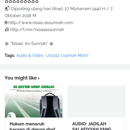
♻♻♻♻♻♻♻♻♻
📬 Diposting ulang hari Ahad, 27 Muharram 1440 H / 7
Oktober 2018 M
🌐 http://www.nisaa-assunnah.com
📠 http://t.me/nisaaassunnah
🎀 *Nisaa` As-Sunnah* 🎀
Tags:
Audio & Video
Ustadz Usamah Mahri
You might like
Hukum menaruh
AUDIO: JADILAH
barang di depan shaf
SALAFIYYAH YANG