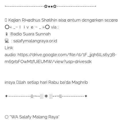
•----------------------✿●●✿----------------------•
 Kαjíαn Ríчαdhuѕ Shσlíhín вíѕα αntum dєngαrkαn ѕєcαrα
⭕« _~ｌｉv ｅ ~ _ »⭕ via :
📱 ®adio Suara Sunnah
💻 : salafymalangraya.or.id
Link
audio: https://drive.google.com/file/d/1F_jjqh6lLs6y3B-
m69rbFOwM1fUiEUMW/view?usp=drivesdk
ℹnsya llah setiap hari Rabu ba'da Maghrib
✦-------------ll••==░ ❅ ░==••ll-------------✦
🌕 *WA Salafy Malang Raya*