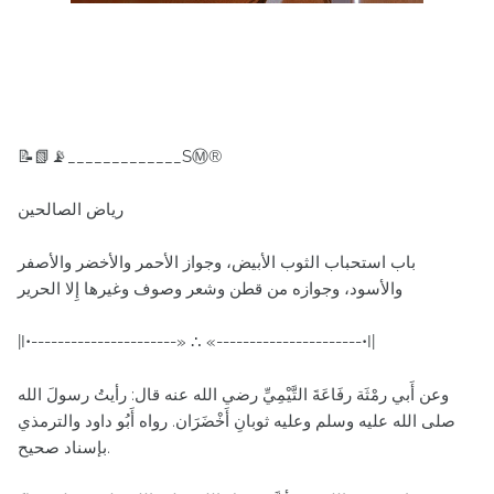
📝📗📡_____________SⓂ®
رياض الصالحين
باب استحباب الثوب الأبيض، وجواز الأحمر والأخضر والأصفر
والأسود، وجوازه من قطن وشعر وصوف وغيرها إِلا الحرير
|I•----------------------» ∴ «----------------------•I|
وعن أَبي رمْثَة رفَاعَةَ التَّيْمِيِّ رضي الله عنه قال: رأيتُ رسولَ الله
صلى الله عليه وسلم وعليه ثوبانِ أَخْضَرَان. رواه أَبُو داود والترمذي
بإسناد صحيح.