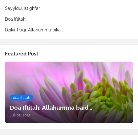
Sayyidul Istighfar
Doa Iftitah
Dzikir Pagi: Allahumma bika ...
Featured Post
doa iftitah
Doa Iftitah: Allahumma baid...
Juli 02, 2023