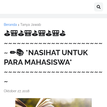
Beranda
Tanya Jawab
⛳🎒⛳🎒⛳🎒⛳🎒⛳
~~~~~~~~~~~~~~~~~~~~~~~
~ ✏📚 *NASIHAT UNTUK
PARA MAHASISWA*
~~~~~~~~~~~~~~~~~~~~~~~
~
Oktober 27, 2018