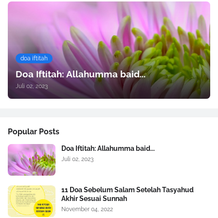
doa iftitah
Doa Iftitah: Allahumma baid...
Juli 02, 2023
Popular Posts
Doa Iftitah: Allahumma baid...
Juli 02, 2023
11 Doa Sebelum Salam Setelah Tasyahud
Akhir Sesuai Sunnah
November 04, 2022