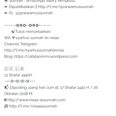
🌍 Sumber : WhatsApp Salafy Bengkulu
⏩ Dipublikasikan || http://t.me/qowwamussunnah
⏩ IG : @qowwamussunnah
•┈┈┈┈•✿❁✿••✿❁✿•┈┈┈┈•
🍃Turut menyebarkan:
WA 🌹syarhus sunnah lin nisaa`
Channel Telegram:
http://t.me/syarhussunnahlinnisa
Blog: https://catatanmms.wordpress.com
🇸 🇸 🇱 🇳
13 Shafar 1440H
••••🌸▫️🌸▫️🌸▫️🌸••••
📬 Diposting ulang hari Jum'at, 17 Shafar 1440 H / 26
Oktober 2018 M
🌐 http://www.nisaa-assunnah.com
📠 http://t.me/nisaaassunnah