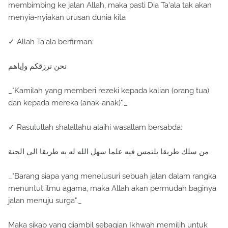
membimbing ke jalan Allah, maka pasti Dia Ta'ala tak akan
menyia-nyiakan urusan dunia kita
✓ Allah Ta'ala berfirman:
نحن نرزقكم وإياهم
_"Kamilah yang memberi rezeki kepada kalian (orang tua)
dan kepada mereka (anak-anak)"._
✓ Rasulullah shalallahu alaihi wasallam bersabda:
من سلك طريقا يلتمس فيه علما سهل الله له به طريقا الي الجنة
_"Barang siapa yang menelusuri sebuah jalan dalam rangka
menuntut ilmu agama, maka Allah akan permudah baginya
jalan menuju surga"._
Maka sikap yang diambil sebagian Ikhwah memilih untuk