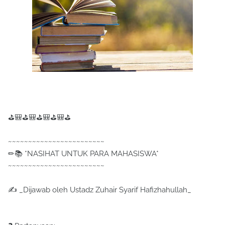
⛳🎒⛳🎒⛳🎒⛳🎒⛳
~~~~~~~~~~~~~~~~~~~~~~~~
✏📚 *NASIHAT UNTUK PARA MAHASISWA*
~~~~~~~~~~~~~~~~~~~~~~~~
✍ _Dijawab oleh Ustadz Zuhair Syarif Hafizhahullah_