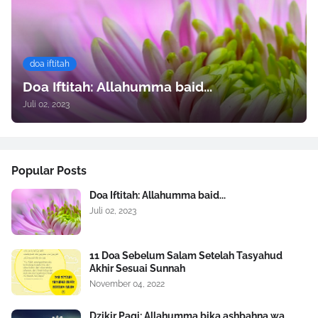
doa iftitah
Doa Iftitah: Allahumma baid...
Juli 02, 2023
Popular Posts
Doa Iftitah: Allahumma baid...
Juli 02, 2023
11 Doa Sebelum Salam Setelah Tasyahud
Akhir Sesuai Sunnah
November 04, 2022
Dzikir Pagi: Allahumma bika ashbahna wa