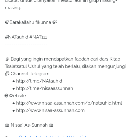
dicatat untuk ditanyakan melalui admin grup masing-
masing.
🍃Barakallahu fikunna 🍃
#NATauhid #NAT111
====================
📡 Bagi yang ingin mendapatkan faedah dari dars Kitab
Tsalatsatul Ushul yang telah berlalu, silakan mengunjungi:
📠 Channel Telegram
● http://t.me/NAtauhid
● http://t.me/nisaaassunnah
🌐 Website
● http://www.nisaa-assunnah.com/p/natauhid.html
● http://www.nisaa-assunnah.com
🎀 Nisaa` As-Sunnah 🎀