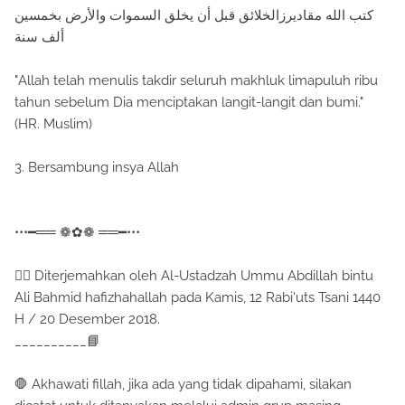
كتب الله مقاديرزالخلائق قبل أن يخلق السموات والأرض بخمسين
ألف سنة
"Allah telah menulis takdir seluruh makhluk limapuluh ribu
tahun sebelum Dia menciptakan langit-langit dan bumi."
(HR. Muslim)
3. Bersambung insya Allah
•••━══ ❁✿❁ ══━•••
✍🏼 Diterjemahkan oleh Al-Ustadzah Ummu Abdillah bintu
Ali Bahmid hafizhahallah pada Kamis, 12 Rabi'uts Tsani 1440
H / 20 Desember 2018.
__________📘
🛑 Akhawati fillah, jika ada yang tidak dipahami, silakan