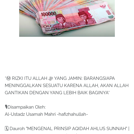
*Ⓜ RIZKI ITU ALLAH ﷻ YANG JAMIN: BARANGSIAPA
MENINGGALKAN SESUATU KARENA ALLAH, AKAN ALLAH
GANTIKAN DENGAN YANG LEBIH BAIK BAGINYA*
🎙Disampaikan Oleh:
Al-Ustadz Usamah Mahri -hafizhahullah-
🗓 Dauroh "MENGENAL PRINSIP AQIDAH AHLUS SUNNAH" |