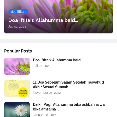
doa iftitah
Doa Iftitah: Allahumma baid...
Juli 02, 2023
Popular Posts
Doa Iftitah: Allahumma baid...
Juli 02, 2023
11 Doa Sebelum Salam Setelah Tasyahud
Akhir Sesuai Sunnah
November 04, 2022
Dzikir Pagi: Allahumma bika ashbahna wa
bika amsaina ...
Januari 08, 2024