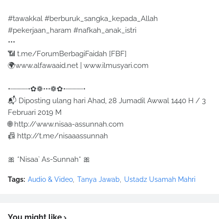
#tawakkal #berburuk_sangka_kepada_Allah
#pekerjaan_haram #nafkah_anak_istri
•••
📶 t.me/ForumBerbagiFaidah [FBF]
🌍www.alfawaaid.net | www.ilmusyari.com
•┈┈┈┈•✿❁•••❁✿•┈┈┈┈•
📬 Diposting ulang hari Ahad, 28 Jumadil Awwal 1440 H / 3
Februari 2019 M
🌐 http://www.nisaa-assunnah.com
📠 http://t.me/nisaaassunnah
🎀 *Nisaa` As-Sunnah* 🎀
Tags:
Audio & Video
Tanya Jawab
Ustadz Usamah Mahri
You might like