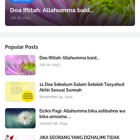
Doa Iftitah: Allahumma baid...
Juli 02, 2023
Popular Posts
Doa Iftitah: Allahumma baid...
Juli 02, 2023
11 Doa Sebelum Salam Setelah Tasyahud
Akhir Sesuai Sunnah
November 04, 2022
Dzikir Pagi: Allahumma bika ashbahna wa
bika amsaina ...
Januari 08, 2024
JIKA SEORANG YANG DIZHALIMI TIDAK