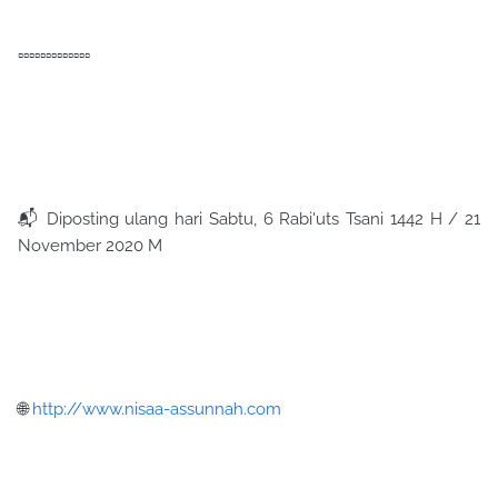
▫️▫️▫️▫️▫️▫️▫️▫️▫️▫️▫️▫️▫️
📬 Diposting ulang hari Sabtu, 6 Rabi'uts Tsani 1442 H / 21
November 2020 M
🌐
http://www.nisaa-assunnah.com