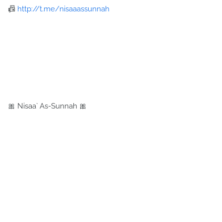
📠
http://t.me/nisaaassunnah
🎀 Nisaa` As-Sunnah 🎀