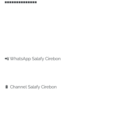
◾️◾️◾️◾️◾️◾️◾️◾️◾️◾️◾️◾️◾️◾️
📲 WhatsApp Salafy Cirebon
🔋 Channel Salafy Cirebon