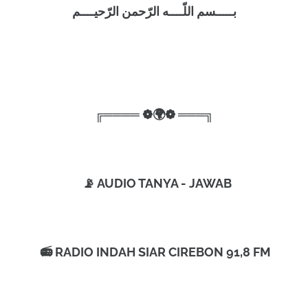
بـــــسم اللّــــە الرّحمن الرّحيــــم
╔════ ❁🌍❁ ═══╗
📡 AUDIO TANYA - JAWAB
📻 RADIO INDAH SIAR CIREBON 91,8 FM