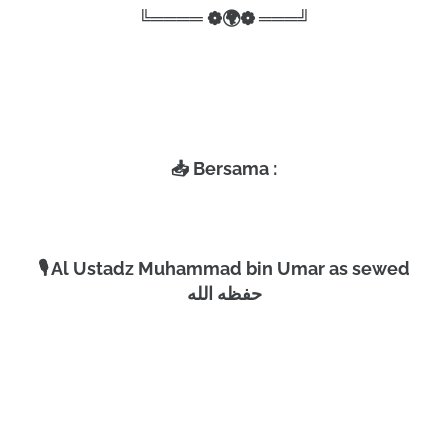
╚════ ❁🌍❁ ═══╝
📥 Bersama :
🎙 Al Ustadz Muhammad bin Umar as sewed
حفظه الله