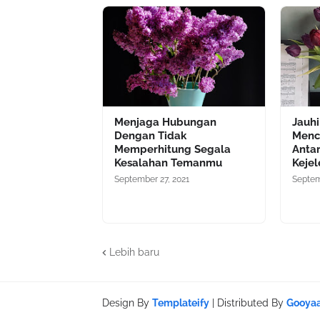
Menjaga Hubungan
Jauh
Dengan Tidak
Menc
Memperhitung Segala
Anta
Kesalahan Temanmu
Keje
September 27, 2021
Septem
Lebih baru
Design By
Templateify
| Distributed By
Gooya