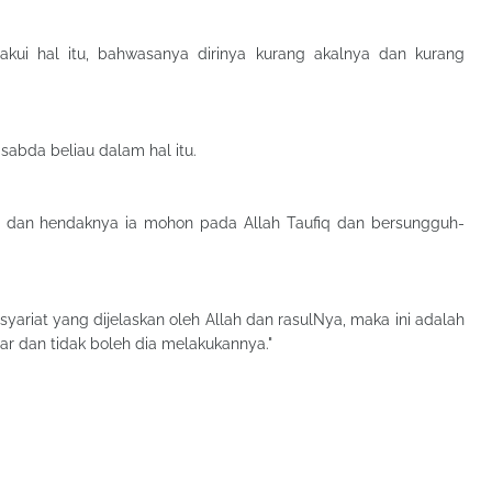
kui hal itu, bahwasanya dirinya kurang akalnya dan kurang
b membenarkan Nabi ﷺ dalam sabda beliau dalam hal itu.
 dan hendaknya ia mohon pada Allah Taufiq dan bersungguh-
yariat yang dijelaskan oleh Allah dan rasulNya, maka ini adalah
r dan tidak boleh dia melakukannya."