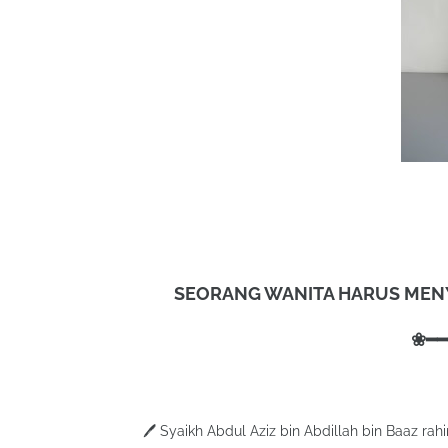
SEORANG WANITA HARUS MEN
❀━━
🖊️ Syaikh Abdul Aziz bin Abdillah bin Baaz rah