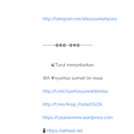
http://telegram.me/ahlussunnahposo
•┈┈┈┈•✿❁✿••✿❁✿•┈┈┈┈•
🍃Turut menyebarkan:
WA 🌹syarhus sunnah lin nisaa
http://t.me/syarhussunnahlinnisa
http://t.me/Arsip_PosterSSLN
https://catatanmms.wordpress.com
🖥
Https://akhwat.net