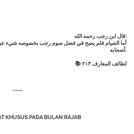
قال ابن رجب رحمه الله:
أما الصيام فلم يصح في فضل صوم رجب بخصوصه شيء عن ال
أصحابه.
📚 لطائف المعارف ٢١٣
➖➖➖
AT KHUSUS PADA BULAN RAJAB