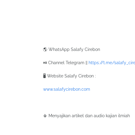
🌎 WhatsApp Salafy Cirebon
⏯ Channel Telegram ||
https://t.me/salafy_ci
🖥 Website Salafy Cirebon :
www.salafycirebon.com
📳 Menyajikan artikel dan audio kajian ilmiah