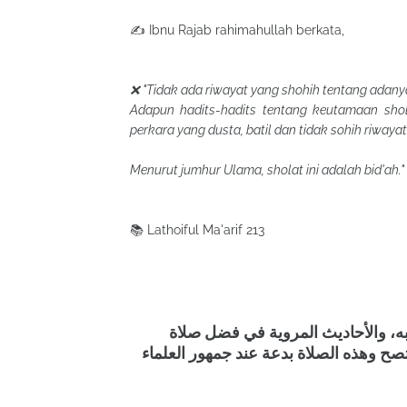
✍ Ibnu Rajab rahimahullah berkata,
❌ "Tidak ada riwayat yang shohih tentang adany
Adapun hadits-hadits tentang keutamaan sho
perkara yang dusta, batil dan tidak sohih riwaya
Menurut jumhur Ulama, sholat ini adalah bid'ah."
📚 Lathoiful Ma'arif 213
 والأحاديث المروية في فضل صلاة