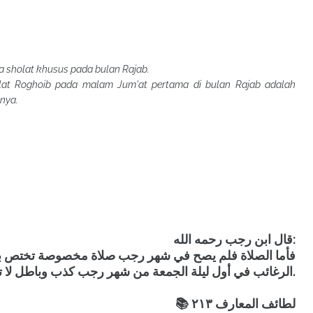
a sholat khusus pada bulan Rajab.
lat Roghoib pada malam Jum'at pertama di bulan Rajab adalah
tnya.
قال ابن رجب رحمه الله:
فأما الصلاة فلم يصح في شهر رجب صلاة مخصوصة تختص به،
الرغائب في أول ليلة الجمعة من شهر رجب كذب وباطل لا تصح وهذه الصلاة بدعة عند جمهور العلماء.
📚 لطائف المعارف ٢١٣