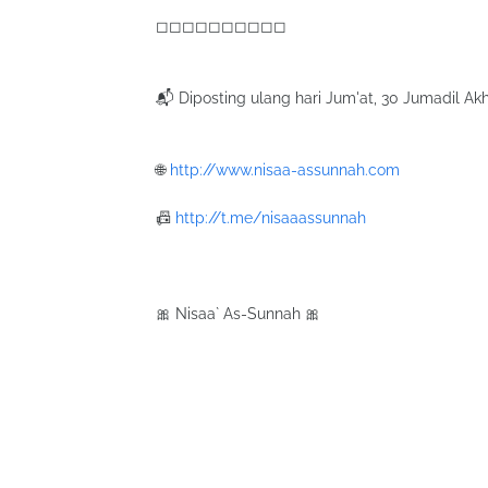
◻◻◻◻◻◻◻◻◻◻
📬 Diposting ulang hari Jum'at, 30 Jumadil Akh
🌐
http://www.nisaa-assunnah.com
📠
http://t.me/nisaaassunnah
🎀 Nisaa` As-Sunnah 🎀