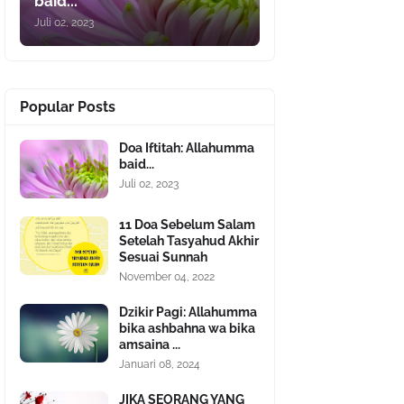
baid...
Juli 02, 2023
Popular Posts
Doa Iftitah: Allahumma
baid...
Juli 02, 2023
11 Doa Sebelum Salam
Setelah Tasyahud Akhir
Sesuai Sunnah
November 04, 2022
Dzikir Pagi: Allahumma
bika ashbahna wa bika
amsaina ...
Januari 08, 2024
JIKA SEORANG YANG