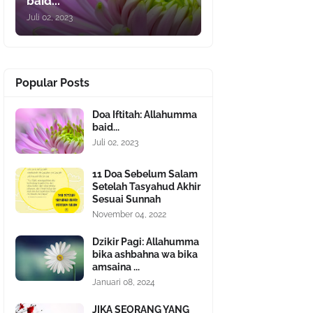
baid...
Juli 02, 2023
Popular Posts
Doa Iftitah: Allahumma
baid...
Juli 02, 2023
11 Doa Sebelum Salam
Setelah Tasyahud Akhir
Sesuai Sunnah
November 04, 2022
Dzikir Pagi: Allahumma
bika ashbahna wa bika
amsaina ...
Januari 08, 2024
JIKA SEORANG YANG