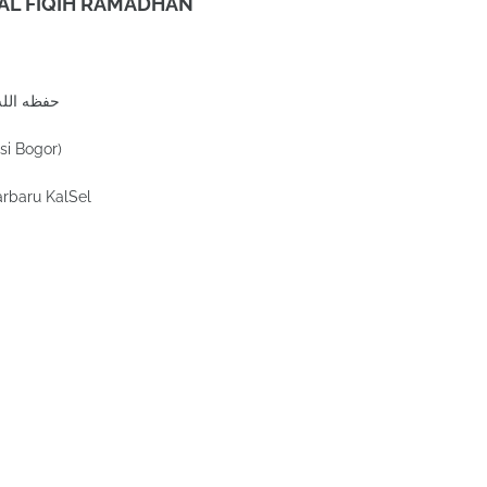
KAL FIQIH RAMADHAN
Bersama al-Ustadz 'Abdurrahman Mubarak حفظه الله
si Bogor)
rbaru KalSel