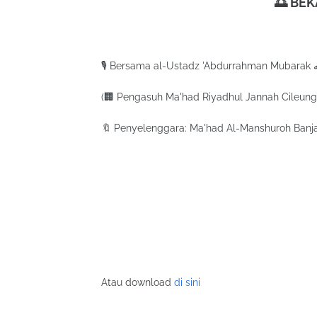
🌅 BE
🎙️ 
(🏢 Pengasuh Ma'had Riyadhul Jannah Cileung
🔖 Penyelenggara: Ma'had Al-Manshuroh Banja
Atau download
di sini