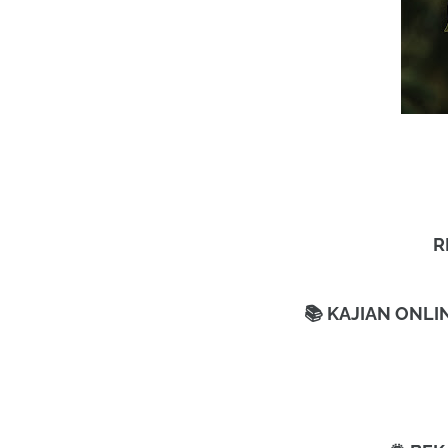
R
📚 KAJIAN ONL