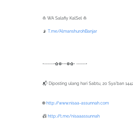
⛵ WA Salafiy KalSel ⛵
📡
T.me/AlmanshurohBanjar
•┈┈┈┈•✿❁•••❁✿• ┈┈┈┈•
📬 Diposting ulang hari Sabtu, 20 Sya'ban 1442
🌐
http://www.nisaa-assunnah.com
📠
http://t.me/nisaaassunnah