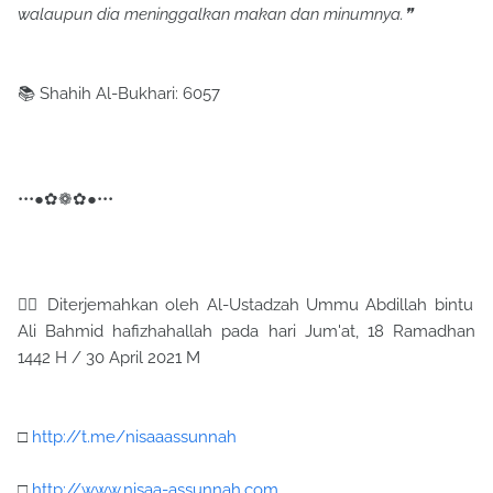
walaupun dia meninggalkan makan dan minumnya.❞
📚 Shahih Al-Bukhari: 6057
•••●✿❁✿●•••
✍🏼 Diterjemahkan oleh Al-Ustadzah Ummu Abdillah bintu
Ali Bahmid hafizhahallah pada hari Jum'at, 18 Ramadhan
1442 H / 30 April 2021 M
□
http://t.me/nisaaassunnah
□
http://www.nisaa-assunnah.com