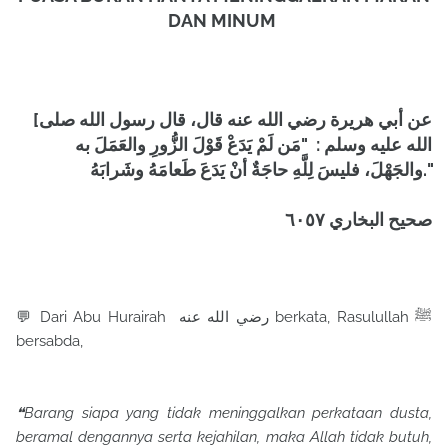
DAN MINUM
[عن أبي هريرة رضي الله عنه قال، قال رسول الله صلى
الله عليه وسلم : "مَن لَمْ يَدَعْ قَوْلَ الزُّورِ والعَمَلَ به
والجَهْلَ، فليسَ لِلَّهِ حاجَةٌ أنْ يَدَعَ طَعامَهُ وشَرابَهُ."
صحيح البخاري ٦٠٥٧
💬 Dari Abu Hurairah رضي الله عنه berkata, Rasulullah ﷺ
bersabda,
❝Barang siapa yang tidak meninggalkan perkataan dusta,
beramal dengannya serta kejahilan, maka Allah tidak butuh,