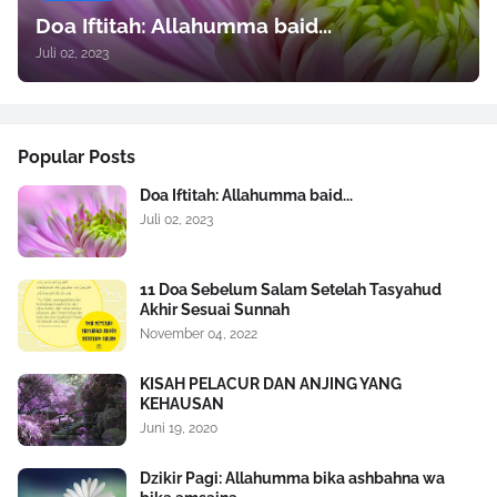
Doa Iftitah: Allahumma baid...
Juli 02, 2023
Popular Posts
Doa Iftitah: Allahumma baid...
Juli 02, 2023
11 Doa Sebelum Salam Setelah Tasyahud
Akhir Sesuai Sunnah
November 04, 2022
KISAH PELACUR DAN ANJING YANG
KEHAUSAN
Juni 19, 2020
Dzikir Pagi: Allahumma bika ashbahna wa