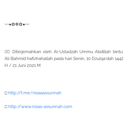
•••●✿❁✿●•••
✍🏼 Diterjemahkan oleh Al-Ustadzah Ummu Abdillah bintu
Ali Bahmid hafizhahallah pada hari Senin, 10 Dzulqa'dah 1442
H / 21 Juni 2021 M
□
http://t.me/nisaaassunnah
□
http://www.nisaa-assunnah.com