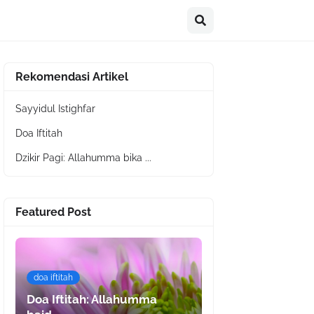
Rekomendasi Artikel
Sayyidul Istighfar
Doa Iftitah
Dzikir Pagi: Allahumma bika ...
Featured Post
doa iftitah
Doa Iftitah: Allahumma