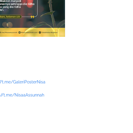
//t.me/GaleriPosterNisa
://t.me/NisaaAssunnah