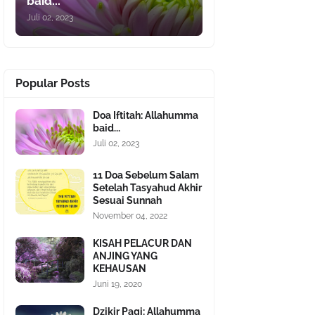
baid...
Juli 02, 2023
Popular Posts
Doa Iftitah: Allahumma
baid...
Juli 02, 2023
11 Doa Sebelum Salam
Setelah Tasyahud Akhir
Sesuai Sunnah
November 04, 2022
KISAH PELACUR DAN
ANJING YANG
KEHAUSAN
Juni 19, 2020
Dzikir Pagi: Allahumma