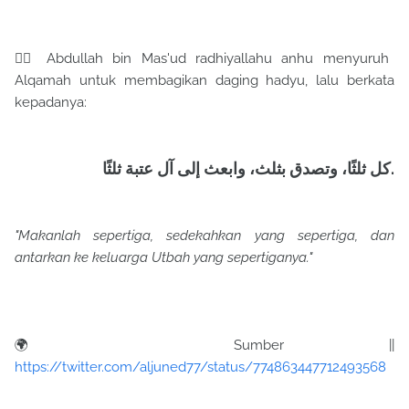
✍🏻 Abdullah bin Mas'ud radhiyallahu anhu menyuruh
Alqamah untuk membagikan daging hadyu, lalu berkata
kepadanya:
‏كل ثلثًا، وتصدق بثلث، وابعث إلى آل عتبة ثلثًا.
"Makanlah sepertiga, sedekahkan yang sepertiga, dan
antarkan ke keluarga Utbah yang sepertiganya."
🌍 Sumber ||
https://twitter.com/aljuned77/status/774863447712493568