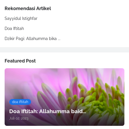
Rekomendasi Artikel
Sayyidul Istighfar
Doa Iftitah
Dzikir Pagi: Allahumma bika ...
Featured Post
doa iftitah
Doa Iftitah: Allahumma baid...
Juli 02, 2023