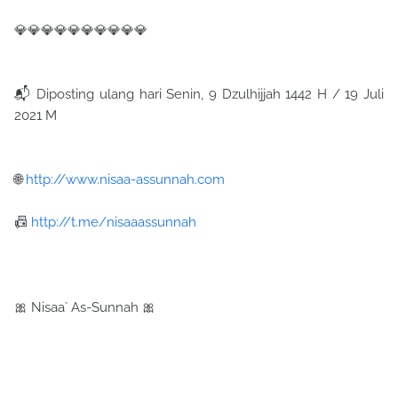
💎💎💎💎💎💎💎💎💎💎
📬 Diposting ulang hari Senin, 9 Dzulhijjah 1442 H / 19 Juli
2021 M
🌐
http://www.nisaa-assunnah.com
📠
http://t.me/nisaaassunnah
🎀 Nisaa` As-Sunnah 🎀