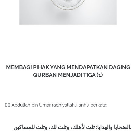
MEMBAGI PIHAK YANG MENDAPATKAN DAGING
QURBAN MENJADI TIGA (1)
✍🏻 Abdullah bin Umar radhiyallahu anhu berkata:
‏الضحايا والهدايا: ثلث لأهلك، وثلث لك، وثلث للمساكين.