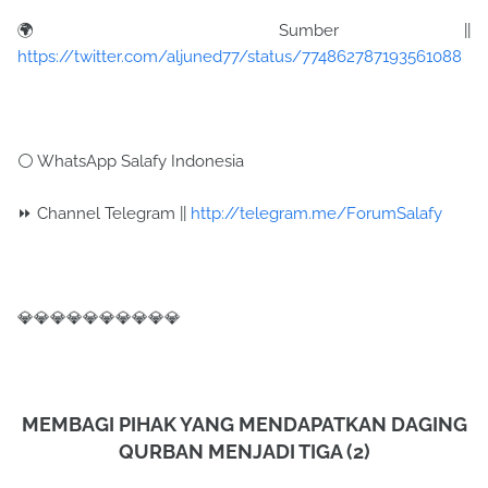
🌍 Sumber ||
https://twitter.com/aljuned77/status/774862787193561088
⚪ WhatsApp Salafy Indonesia
⏩ Channel Telegram ||
http://telegram.me/ForumSalafy
💎💎💎💎💎💎💎💎💎💎
MEMBAGI PIHAK YANG MENDAPATKAN DAGING
QURBAN MENJADI TIGA (2)