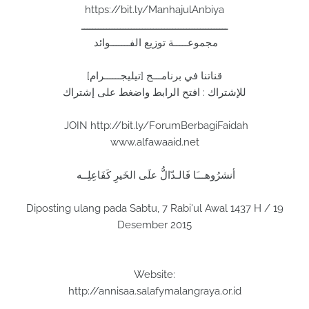
https://bit.ly/ManhajulAnbiya
ـــــــــــــــــــــــــــــــــــــــــــــــــــــ
مجموعـــــة توزيع الفـــــــوائد
قناتنا في برنامـــج [تيليجــــــرام]
للإشتراك : افتح الرابط واضغط على إشتراك
JOIN http://bit.ly/ForumBerbagiFaidah
www.alfawaaid.net
أنشرُوهـــَا فَالـدّالُّ علَى الخَيرِ كَفَاعِلِــه
Diposting ulang pada Sabtu, 7 Rabi'ul Awal 1437 H / 19
Desember 2015
Website:
http://annisaa.salafymalangraya.or.id