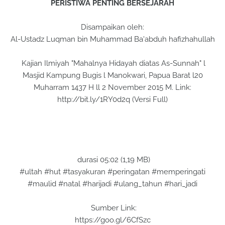
PERISTIWA PENTING BERSEJARAH
Disampaikan oleh:
Al-Ustadz Luqman bin Muhammad Ba'abduh hafizhahullah
Kajian Ilmiyah "Mahalnya Hidayah diatas As-Sunnah" l
Masjid Kampung Bugis l Manokwari, Papua Barat l20
Muharram 1437 H ll 2 November 2015 M. Link:
http://bit.ly/1RY0d2q (Versi Full)
durasi 05:02 (1,19 MB)
#ultah #hut #tasyakuran #peringatan #memperingati
#maulid #natal #harijadi #ulang_tahun #hari_jadi
Sumber Link:
https://goo.gl/6CfSzc