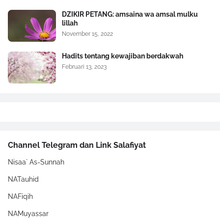
DZIKIR PETANG: amsaina wa amsal mulku
lillah
November 15, 2022
Hadits tentang kewajiban berdakwah
Februari 13, 2023
Channel Telegram dan Link Salafiyat
Nisaa` As-Sunnah
NATauhid
NAFiqih
NAMuyassar