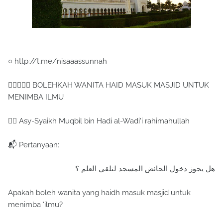
○ http://t.me/nisaaassunnah
✋🏻🌷🕌📑 BOLEHKAH WANITA HAID MASUK MASJID UNTUK
MENIMBA ILMU
✍🏻 Asy-Syaikh Muqbil bin Hadi al-Wadi'i rahimahullah
📬 Pertanyaan:
هل يجوز دخول الحائض المسجد لتلقي العلم ؟
Apakah boleh wanita yang haidh masuk masjid untuk
menimba ‘ilmu?