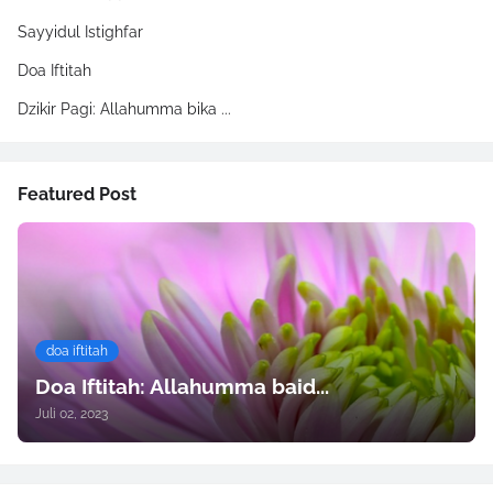
Sayyidul Istighfar
Doa Iftitah
Dzikir Pagi: Allahumma bika ...
Featured Post
doa iftitah
Doa Iftitah: Allahumma baid...
Juli 02, 2023