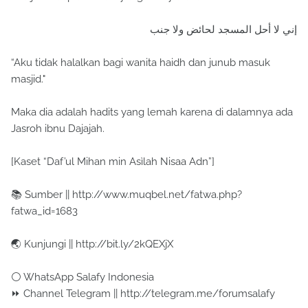
إني لا أحل المسجد لحائض ولا جنب
“Aku tidak halalkan bagi wanita haidh dan junub masuk
masjid."
Maka dia adalah hadits yang lemah karena di dalamnya ada
Jasroh ibnu Dajajah.
[Kaset “Daf’ul Mihan min Asìlah Nisaa Adn”]
📚 Sumber || http://www.muqbel.net/fatwa.php?
fatwa_id=1683
🌏 Kunjungi || http://bit.ly/2kQEXjX
⚪ WhatsApp Salafy Indonesia
⏩ Channel Telegram || http://telegram.me/forumsalafy