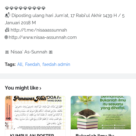
💎💎💎💎💎💎💎💎💎
📬 Diposting ulang hari Jum'at, 17 Rabi'ul Akhir 1439 H / 5
Januari 2018 M
📠 http://t.me/nisaaassunnah
🌐 http://www.nisaa-assunnah.com
🎀 Nisaa` As-Sunnah 🎀
Tags:
All
Faedah
faedah admin
You might like