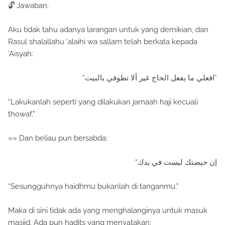
🔓 Jawaban:
Aku tidak tahu adanya larangan untuk yang demikian, dan
Rasul shalallahu ‘alaihi wa sallam telah berkata kepada
‘Aisyah:
“افعلي ما يفعل الحاج غير ألا تطوفي بالبيت”
“Lakukanlah seperti yang dilakukan jamaah haji kecuali
thowaf."
»» Dan beliau pun bersabda:
“إن حيضتك ليست في يدك
“Sesungguhnya haidhmu bukanlah di tanganmu."
Maka di sini tidak ada yang menghalanginya untuk masuk
masjid. Ada pun hadits yang menyatakan: