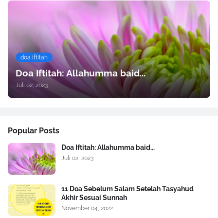
doa iftitah
Doa Iftitah: Allahumma baid...
Juli 02, 2023
Popular Posts
Doa Iftitah: Allahumma baid...
Juli 02, 2023
11 Doa Sebelum Salam Setelah Tasyahud
Akhir Sesuai Sunnah
November 04, 2022