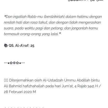
❝Dan ingatlah Rabb-mu (berdzikirlah) dalam hatimu dengan
rendah hati dan rasa takut, dan dengan tidak mengeraskan
suara, pada waktu pagi dan petang, dan janganlah kamu
termasuk orang-orang yang lalai.❞
📚 QS. Al-A'raf: 25
•••●✿❁✿●•••
✍🏼 Diterjemahkan oleh Al-Ustadzah Ummu Abdillah bintu
Ali Bahmid hafizhahallah pada hari Jum'at, 4 Rajab 1441 H /
28 Februari 2020 M