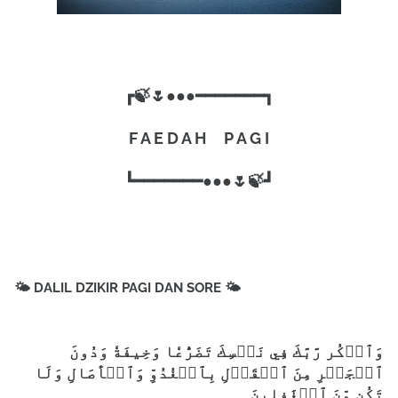
┏🍃🌷●●●━━━━━━━┓
F A E D A H P A G I
┗━━━━━━━●●●🌷🍃┛
🌤 DALIL DZIKIR PAGI DAN SORE 🌤
وَٱذۡكُر رَّبَّكَ فِي نَفۡسِكَ تَضَرُّعٗا وَخِيفَةٗ وَدُونَ
ٱلۡجَهۡرِ مِنَ ٱلۡقَوۡلِ بِٱلۡغُدُوِّ وَٱلۡأٓصَالِ وَلَا
تَكُن مِّنَ ٱلۡغَٰفِلِينَ