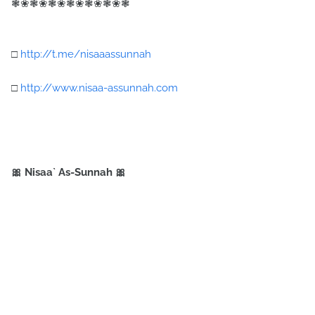
❃❀❃❀❃❀❃❀❃❀❃❀❃
□
http://t.me/nisaaassunnah
□
http://www.nisaa-assunnah.com
🎀 Nisaa` As-Sunnah 🎀