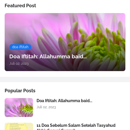
Featured Post
doa iftitah
Doa Iftitah: Allahumma baid...
Juli 02, 2023
Popular Posts
Doa Iftitah: Allahumma baid...
Juli 02, 2023
11 Doa Sebelum Salam Setelah Tasyahud