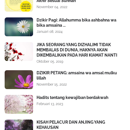
Akhir Sesuai Sunnah
November 04, 2022
Dzikir Pagi: Allahumma bika ashbahna wa
bika amsaina ...
Januari 08, 2024
JIKA SEORANG YANG DIZHALIMI TIDAK
MEMBALAS DI DUNIA, HAKNYA AKAN
DIKEMBALIKAN PADA HARI KIAMAT NANTI
Oktober 05, 2019
DZIKIR PETANG: amsaina wa amsal mulku
lillah
November 15, 2022
Hadits tentang kewajiban berdakwah
Februari 13, 2023
KISAH PELACUR DAN ANJING YANG
KEHAUSAN