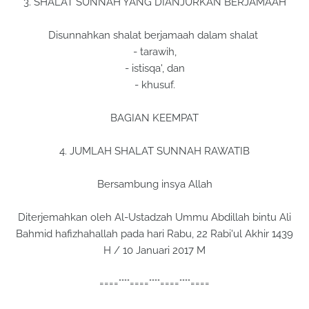
3. SHALAT SUNNAH YANG DIANJURKAN BERJAMAAH
Disunnahkan shalat berjamaah dalam shalat
- tarawih,
- istisqa', dan
- khusuf.
BAGIAN KEEMPAT
4. JUMLAH SHALAT SUNNAH RAWATIB
Bersambung insya Allah
Diterjemahkan oleh Al-Ustadzah Ummu Abdillah bintu Ali
Bahmid hafizhahallah pada hari Rabu, 22 Rabi'ul Akhir 1439
H / 10 Januari 2017 M
====°°°°====°°°°====°°°°====