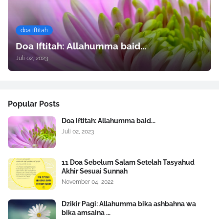
doa iftitah
Doa Iftitah: Allahumma baid...
Juli 02, 2023
Popular Posts
Doa Iftitah: Allahumma baid...
Juli 02, 2023
11 Doa Sebelum Salam Setelah Tasyahud
Akhir Sesuai Sunnah
November 04, 2022
Dzikir Pagi: Allahumma bika ashbahna wa
bika amsaina ...