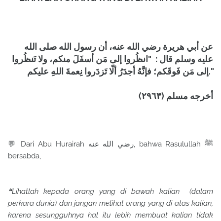
عن أبي هريرة رضي الله عنه، أن رسول الله صلى الله
عليه وسلم قال : "انظُروا إلى مَن أسفَلَ منكم، ولا تَنظُروا
إلى مَن فَوقَكم؛ فإنَّهُ أجدَرُ ألّا تَزدَروا نِعمةَ اللهِ عليكم."
أخرجه مسلم (٢٩٦٣)
💬 Dari Abu Hurairah رضي الله عنه, bahwa Rasulullah ﷺ
bersabda,
❝Lihatlah kepada orang yang di bawah kalian (dalam
perkara dunia) dan jangan melihat orang yang di atas kalian,
karena sesungguhnya hal itu lebih membuat kalian tidak