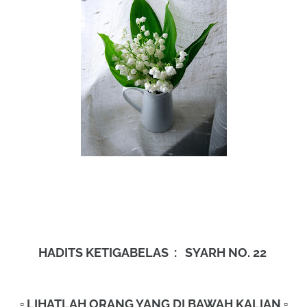
HADITS KETIGABELAS : SYARH NO. 22
▫️ LIHATLAH ORANG YANG DI BAWAH KALIAN ▫️