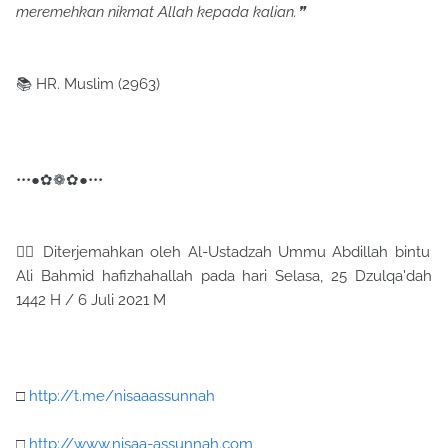
meremehkan nikmat Allah kepada kalian.❞
📚 HR. Muslim (2963)
•••●✿❁✿●•••
✍🏼 Diterjemahkan oleh Al-Ustadzah Ummu Abdillah bintu
Ali Bahmid hafizhahallah pada hari Selasa, 25 Dzulqa'dah
1442 H / 6 Juli 2021 M
□
http://t.me/nisaaassunnah
□
http://www.nisaa-assunnah.com